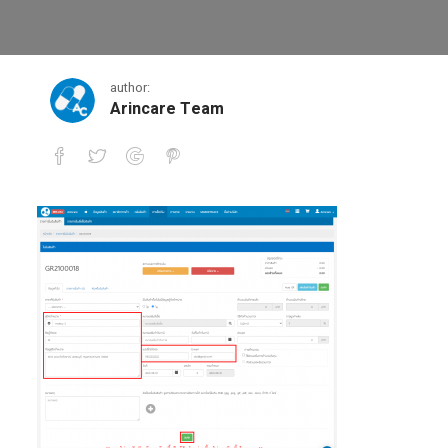
2-4
author:
Arincare Team
2-4