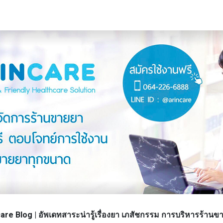
re Blog | อัพเดทสาระน่ารู้เรื่องยา เภสัชกรรม การบริหารร้า