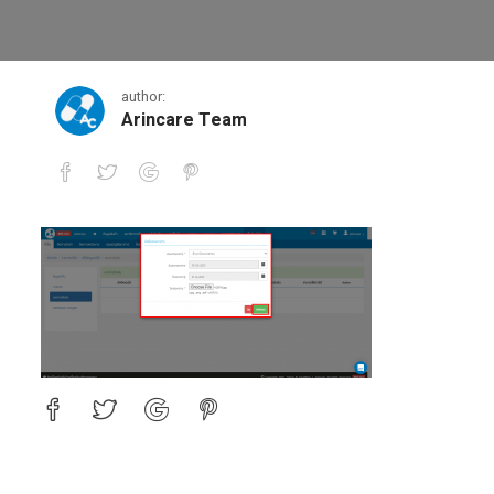
3-2
author:
Arincare Team
3-2