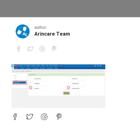
Widgets
author:
Arincare Team
Widgets