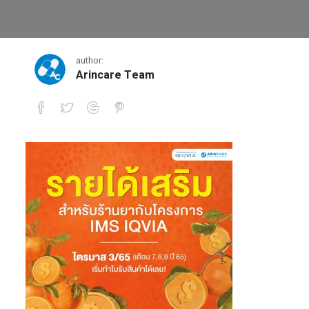
IQVIA-01(5)
author:
Arincare Team
IQVIA-01(5)