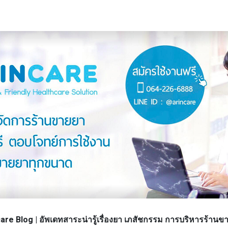
re Blog | อัพเดทสาระน่ารู้เรื่องยา เภสัชกรรม การบริหารร้า