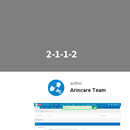
2-1-1-2
author:
Arincare Team
2-1-1-2