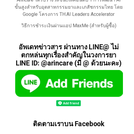
Arincare ได้รับรางวัลชนะเลิศอันดับ 1 การพัฒนา AI
ขั้นสูงสำหรับอุตสาหกรรมยาและเภสัชกรรมไทย โดย
Google โครงการ TH.AI Leaders Accelerator
วิธีการชำระเงินผ่านแอป MaxMe (สำหรับผู้ซื้อ)
อัพเดทข่าวสาร ผ่านทาง LINE@ ไม่
ตกหล่นทุกเรื่องสำคัญในวงการยา
LINE ID: @arincare (มี @ ด้วยนะคะ)
ติดตามเราบน Facebook