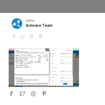
2-4-0
author:
Arincare Team
2-4-0