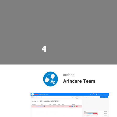
4
author:
Arincare Team
4