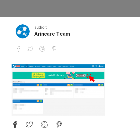
0-1
author:
Arincare Team
0-1