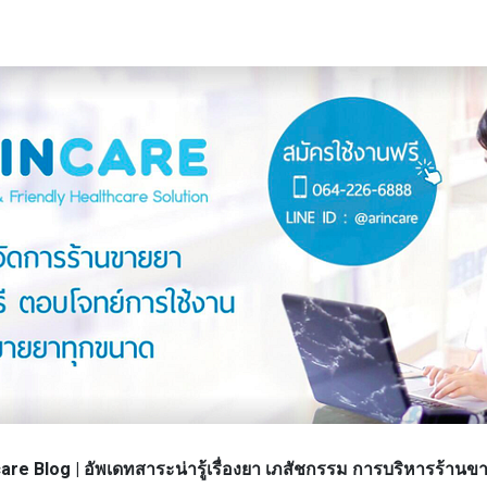
re Blog | อัพเดทสาระน่ารู้เรื่องยา เภสัชกรรม การบริหารร้า