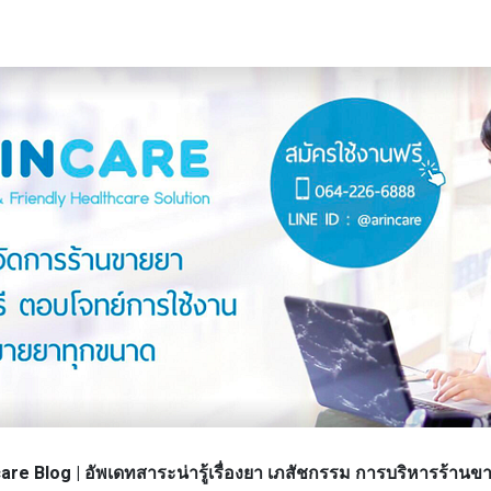
re Blog | อัพเดทสาระน่ารู้เรื่องยา เภสัชกรรม การบริหารร้า