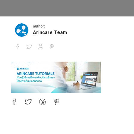
ปก blog tutorrials-01
author:
Arincare Team
ปก blog tutorrials-01