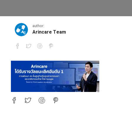
AI-google-04
author:
Arincare Team
AI-google-04