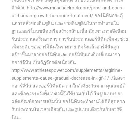
เพียงแต่จะส่งผลให้คุณดูผอมลง แต่ยังช่วยเพิ่มพลังงานให้
อีกด้วย http://www.museudelrock.com/pros-and-cons-
of-human-growth-hormone-treatment/ ออร์นิทีนกระตุ้
นการหลั่งของอินซูลิน และช่วยอินซูลินในการทำงานใน
ฐานะฮอร์โมนชนิดเสริมสร้างกล้ามเนื้อ นักเพาะกายจึงนิยม
รับประทานเสริมอาหาร การรับประทานออร์นิทีนเพิ่มจะช่วย
เพิ่มระดับของอาร์จินีนในร่างกาย ที่จริงแล้วอาร์จีนีนถูก
สร้างขึ้นมาจากออร์นิทีนและ ออร์นิทีนเองก็เปลี่ยนมาจา
กอาร์จีนีน เป็นวัฏจักรต่อเนื่องกัน
http://www.athletespower.com/supplements/arginine-
supplements-cause-gradual-decrease-in-igf-1/ เนื่องจา
กอาร์จีนีน และออร์นิทีนมีความใกล้เคียงกันมาก คุณสมบัติ
และข้อควรระวังทั้ง 2 ตัวนี้จึงใช้ร่วมกันได้ ในรูปแบบของ
ผลิตภัณฑ์อาหารเสริมนั้น ออร์นิทีนจะทำงานได้ดีที่สุดหาก
รับประทานในเวลาเดียวกัน และรูปแบบเดียวกันกับอาร์จี
นีน...