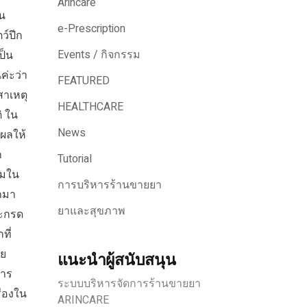
Arincare
คน
e-Prescription
ว์ปีก
Events / กิจกรรม
ป็น
ค่ะว่า
FEATURED
สาเหตุ
HEALTHCARE
ิ ใน
News
ผลให้
ก
Tutorial
สมใน
การบริหารร้านขายยา
อกมา
ยาและสุขภาพ
วะกรด
ที่
อย
แนะนำผู้สนับสนุน
การ
ระบบบริหารจัดการร้านขายยา
ื่องใน
ARINCARE