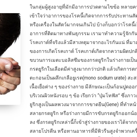
ในกลุ่มผู้สูงอายุที่มักมีอาการปวดตามไขข้อ หลาย
เข้าใจว่าอาการของโรคนี้เกิดจากการรับประทานสัต
หรือเครื่องในสัตว์มากจนเกินไป บ้างก็บอกว่าโรคนี้เ
อาการที่ติดมาทางพันธุกรรม เรามาทำความรู้จักกัน
โรคเกาต์ที่จริงแล้วมีสาเหตุมาจากอะไรกันแน่ ที่มา
ของการเกิดโรคเกาต์ โรคเกาต์เกิดจากความผิดปกต
ขบวนการเมตะบอลิสซึมของกรดยูริกในร่างกายเป็น
กรดยูริกในเลือดมีค่าสูงมากกว่าปกติ แล้วเกิดการต
ตะกอนเป็นผลึกเกลือยูเรต(mono sodium urate) สะ
เนื้อเยื่อต่าง ๆ ของร่างกาย มีลักษณะเป็นก้อนปูดอ
บริเวณผิวหนังรอบ ๆ ข้อ เรียกว่า “ปุ่มโทฟัส” ซึ่งภา
ยูริกสูงเป็นผลพวงมาจากการขาดยีน(Gene) ที่ทำหน้า
สลายกรดยูริก หรือร่างกายมีการขับกรดยูริกออกน้
ลง ซึ่งกรดยูริกเหล่านี้ก็เข้าสู่ร่างกายของเราได้จาก
สลายโปรตีน หรือทานอาหารที่มีพิวรีนสูงจำพวกเคร