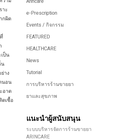
งความ
Arincare
พราะ
e-Prescription
ากผิด
Events / กิจกรรม
ี่
FEATURED
า
HEALTHCARE
ะเป็น
News
่น
Tutorial
ย่าง
 อดนอน
การบริหารร้านขายยา
สะอาด
ยาและสุขภาพ
ิดเชื้อ
แนะนำผู้สนับสนุน
ระบบบริหารจัดการร้านขายยา
ARINCARE