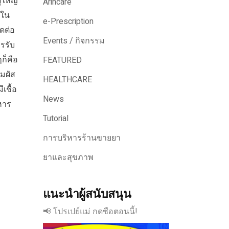
้ใหญ่
Arincare
อใน
e-Prescription
ิดต่อ
Events / กิจกรรม
รรับ
ก็คือ
FEATURED
ัมผัส
HEALTHCARE
ีเชื้อ
News
หาร
Tutorial
การบริหารร้านขายยา
ยาและสุขภาพ
แนะนำผู้สนับสนุน
📢 โปรเปย์แม่ กดซือตอนนี้!