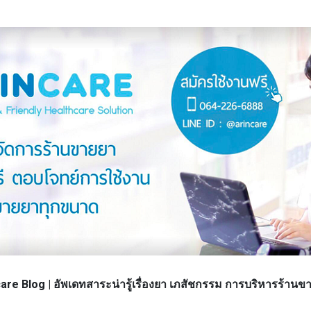
re Blog | อัพเดทสาระน่ารู้เรื่องยา เภสัชกรรม การบริหารร้า