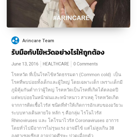
Arincare Team
รับมือกับไข้หวัดอย่างไรให้ถูกต้อง
June 13, 2016
HEALTHCARE
0 Comments
โรคหวัด ที่เป็นโรคไข้หวัดธรรมดา (Common cold) เป็น
โรคที่พบบ่อยทั้งเด็กและผู้ใหญ่ โดยเฉพาะเด็ก เพราะเด็กมี
ภูมิคุ้มกันต่ำกว่าผู้ใหญ่ โรคหวัดเป็นโรคที่เกิดได้ตลอดปี
แต่พบบ่อยในหน้าฝนและหน้าหนาว สาเหตุ โรคหวัดเกิด
จากการติดเชื้อไวรัส ชนิดที่ทำให้เกิดการอักเสบของอวัยวะ
ระบบทางเดินหายใจ หลัก ๆ คือกลุ่ม ไรโนไวรัส
Rhinoviruses และ โคโรนาไวรัส Coronaviruses อาการ
โดยทั่วไปมีอาการไม่รุนแรง อาจมีไข้ แต่ไม่สูงเกิน 38
องศาเซลเซียส อาจปวดศีรษะ ปวดเมื่อยตัว...