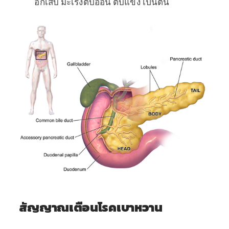
อักเสบ มะเร็งตับอ่อน ตับแข็ง เป็นต้น
สัญญาณเตือนโรคเบาหวาน