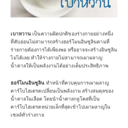
เบาหวาน
เป็นความผิดปกติของร่างกายอย่างหนึ่ง
ที่ตับอ่อนไม่สามารถสร้างฮอร์โมนอินซูลินตามที่
ร่ายกายต้องการได้เพียงพอ หรืออาจจะสร้างอินซูลิน
ไม่ได้เลย ทำให้ร่างกายไม่สามารถเผาผลาญ
น้ำตาลให้เป็นพลังงานได้อย่างเต็มประสิทธิภาพ
ฮอร์โมนอินซูลิน
ทำหน้าที่ควบคุมการเผาผลาญ
คาร์โบไฮเดรตเปลี่ยนเป็นพลังงาน สร้างสมดุลของ
น้ำตาลในเลือด โดยนำน้ำตาลกลูโคสที่เป็น
คาร์โบไฮเดรตหน่วยเล็กที่สุดเข้าไปเผาผลาญใน
เซลล์ทั่วร่างกาย