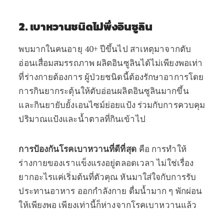
2. เบาหวานชนิดไม่พึ่งอินซูลิน
พบมากในคนอายุ 40+ ปีขึ้นไป สาเหตุมาจากตับ
อ่อนเสื่อมสมรรถภาพ ผลิตอินซูลินได้ไม่เพียงพอเท่า
ที่ร่างกายต้องการ ผู้ป่วยชนิดนี้ต้องรักษาอาการโดย
การกินยากระตุ้นให้ตับอ่อนผลิตอินซูลินมากขึ้น
และกินยายับยั้งเอนไซม์ย่อยแป้ง ร่วมกับการควบคุม
ปริมาณแป้งและน้ำตาลที่กินเข้าไป
การป้องกันโรคเบาหวานที่ดีที่สุด
คือ การทำให้
ร่างกายของเราแข็งแรงอยู่ตลอดเวลา ไม่ใช่เรื่อง
ยากอะไรแค่เริ่มต้นที่ตัวคุณ หันมาใส่ใจกับการรับ
ประทานอาหาร ออกกำลังกาย ดื่มน้ำมาก ๆ พักผ่อน
ให้เพียงพอ เพียงเท่านี้ก็ห่างจากโรคเบาหวานแล้ว