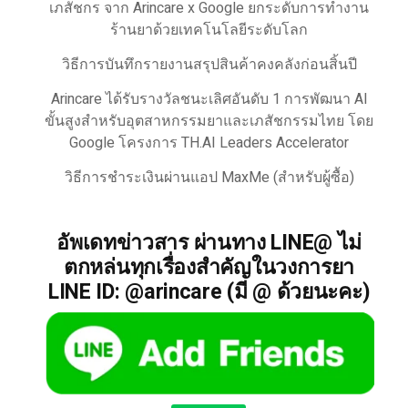
เภสัชกร จาก Arincare x Google ยกระดับการทำงาน
ร้านยาด้วยเทคโนโลยีระดับโลก
วิธีการบันทึกรายงานสรุปสินค้าคงคลังก่อนสิ้นปี
Arincare ได้รับรางวัลชนะเลิศอันดับ 1 การพัฒนา AI
ขั้นสูงสำหรับอุตสาหกรรมยาและเภสัชกรรมไทย โดย
Google โครงการ TH.AI Leaders Accelerator
วิธีการชำระเงินผ่านแอป MaxMe (สำหรับผู้ซื้อ)
อัพเดทข่าวสาร ผ่านทาง LINE@ ไม่
ตกหล่นทุกเรื่องสำคัญในวงการยา
LINE ID: @arincare (มี @ ด้วยนะคะ)