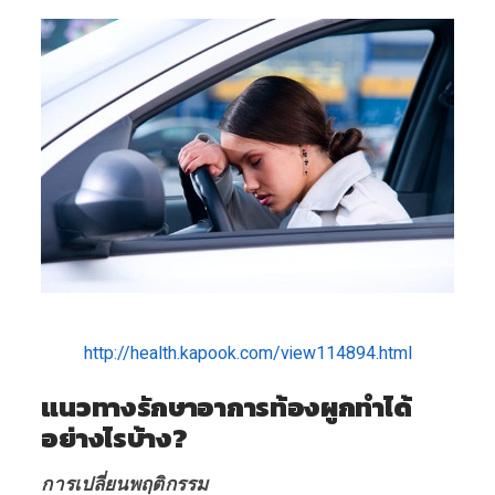
http://health.kapook.com/view114894.html
แนวทางรักษาอาการท้องผูกทำได้
อย่างไรบ้าง?
การเปลี่ยนพฤติกรรม