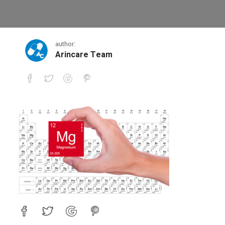
1
author:
Arincare Team
1