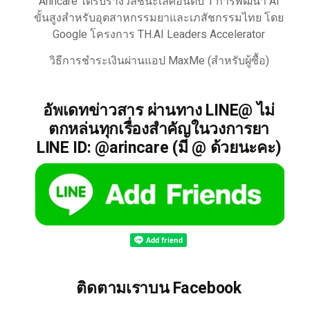
Arincare ได้รับรางวัลชนะเลิศอันดับ 1 การพัฒนา AI
ขั้นสูงสำหรับอุตสาหกรรมยาและเภสัชกรรมไทย โดย
Google โครงการ TH.AI Leaders Accelerator
วิธีการชำระเงินผ่านแอป MaxMe (สำหรับผู้ซื้อ)
อัพเดทข่าวสาร ผ่านทาง LINE@ ไม่
ตกหล่นทุกเรื่องสำคัญในวงการยา
LINE ID: @arincare (มี @ ด้วยนะคะ)
ติดตามเราบน Facebook