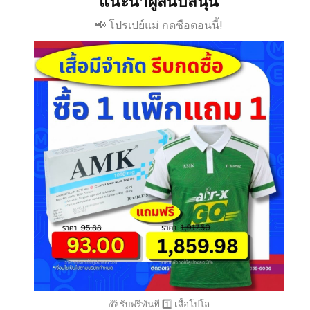
แนะนำผู้สนับสนุน
📢 โปรเปย์แม่ กดซือตอนนี้!
🎁 รับฟรีทันที 1️⃣ เสื้อโปโล