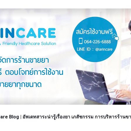
re Blog | อัพเดทสาระน่ารู้เรื่องยา เภสัชกรรม การบริหารร้า