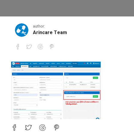
1577309687130
author:
Arincare Team
1577309687130