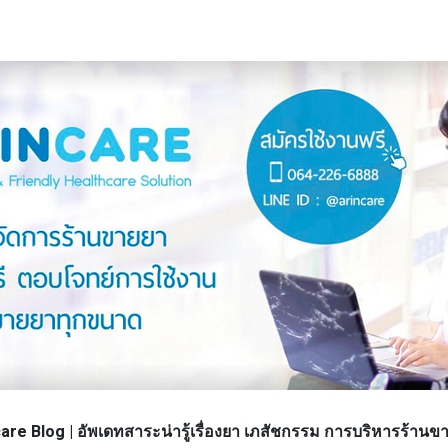
re Blog | อัพเดทสาระน่ารู้เรื่องยา เภสัชกรรม การบริหารร้า