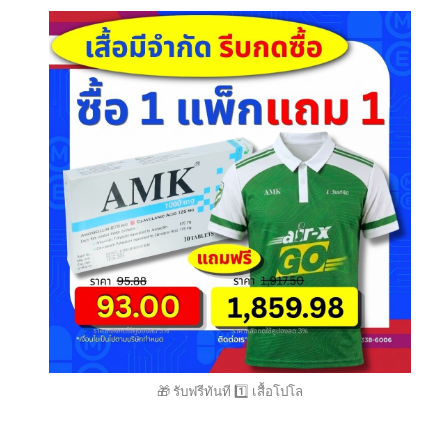
🎁 รับฟรีทันที 1️⃣ เสื้อโปโล