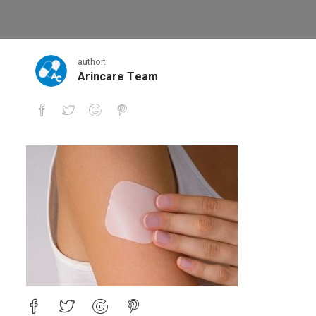
58856028.8203d39cc6b848cf9f2
author:
Arincare Team
58856028.8203d39cc6b848cf9f29a0d01f39aba1.20100515