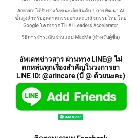
Arincare ได้รับรางวัลชนะเลิศอันดับ 1 การพัฒนา AI
ขั้นสูงสำหรับอุตสาหกรรมยาและเภสัชกรรมไทย โดย
Google โครงการ TH.AI Leaders Accelerator
วิธีการชำระเงินผ่านแอป MaxMe (สำหรับผู้ซื้อ)
อัพเดทข่าวสาร ผ่านทาง LINE@ ไม่
ตกหล่นทุกเรื่องสำคัญในวงการยา
LINE ID: @arincare (มี @ ด้วยนะคะ)