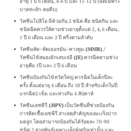
อายุ 1 ปี 6 เดือน, 4-6 ปี และ 11-12 ปี (ฉีดเฉพาะ
บาดทะยัก-คอตีบ)
วัคซีนโปลิโอ มีด้วยกัน 2 ชนิด คือ ชนิดกิน และ
ชนิดฉีดควรให้ตามช่วงอายุตั้งแต่ 2, 4, 6 เดือน,
1 ปี 6 เดือน และ 2 ปี ครึ่งตามลำดับ
วัคซีนหัด
–
หัดเยอรมัน
–
คางทูม
(MMR) /
วัคซีนไข้สมองอักเสบเจอี
(JE)
ควรฉีดตามช่วง
อายุคือ 1ปี และ 2 ปี 6 เดือน
วัคซีนป้องกันไข้หวัดใหญ่ ควรฉีดในเด็กปีละ
ครั้ง ตั้งแต่อายุ 6 เดือน ถึง 18 ปี สำหรับเด็กในปี
แรกฉีด2 เข็ม และห่างกัน 4 สัปดาห์
วัคซีนเอชพีวี
(HPV)
เป็นวัคซีนที่ช่วยป้องกัน
การติดเชื้อเอชพีวี สาเหตุสำคัญของมะเร็งปาก
มดลูก โดยสามารถป้องกันได้ร้อยละ 70-90
ชนิด 2 สายพันธุ์เฉพาะเด็กผู้หญิงเท่านั้น และ