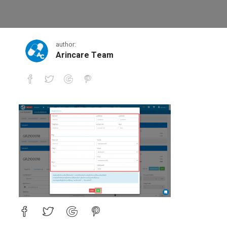
2-3
author:
Arincare Team
2-3