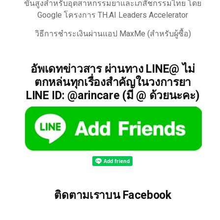
ขั้นสูงสำหรับอุตสาหกรรมยาและเภสัชกรรมไทย โดย
Google โครงการ TH.AI Leaders Accelerator
วิธีการชำระเงินผ่านแอป MaxMe (สำหรับผู้ซื้อ)
อัพเดทข่าวสาร ผ่านทาง LINE@ ไม่
ตกหล่นทุกเรื่องสำคัญในวงการยา
LINE ID: @arincare (มี @ ด้วยนะคะ)
ติดตามเราบน Facebook