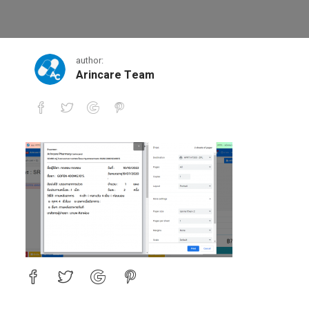
2-4-0
author:
Arincare Team
2-4-0