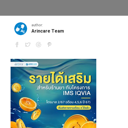
IQVIA-May-01
author:
Arincare Team
IQVIA-May-01