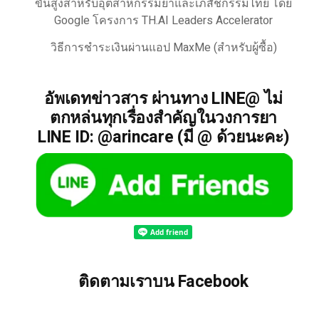
ขั้นสูงสำหรับอุตสาหกรรมยาและเภสัชกรรมไทย โดย
Google โครงการ TH.AI Leaders Accelerator
วิธีการชำระเงินผ่านแอป MaxMe (สำหรับผู้ซื้อ)
อัพเดทข่าวสาร ผ่านทาง LINE@ ไม่
ตกหล่นทุกเรื่องสำคัญในวงการยา
LINE ID: @arincare (มี @ ด้วยนะคะ)
ติดตามเราบน Facebook