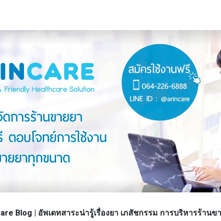
re Blog | อัพเดทสาระน่ารู้เรื่องยา เภสัชกรรม การบริหารร้า