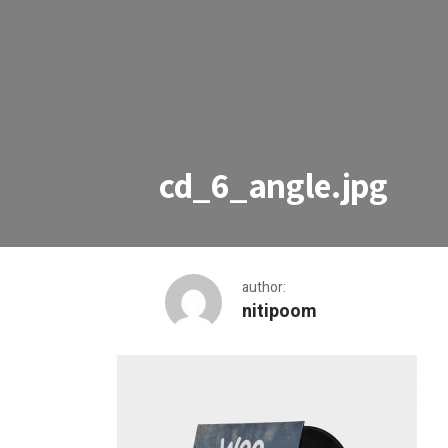
cd_6_angle.jpg
author:
nitipoom
cd_6_angle.jpg