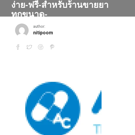
ง่าย-ฟรี-สำหรับร้านขายยา
ทุกขนาด-
ARINCARE.COM_.png
author:
nitipoom
cropped-2562-03-24-00_07_08-โปรแกรมร้านขายยา-ออนไลน์-ใ