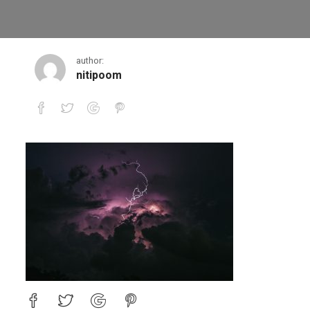
editorials6-comprezor
author:
nitipoom
editorials6-comprezor