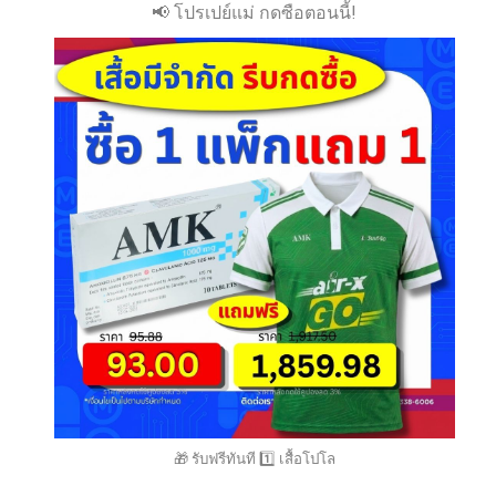
📢 โปรเปย์แม่ กดซือตอนนี้!
🎁 รับฟรีทันที 1️⃣ เสื้อโปโล