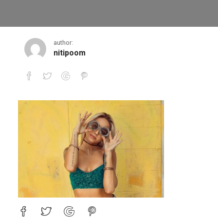
lifestyle3-comprezor
author:
nitipoom
lifestyle3-comprezor