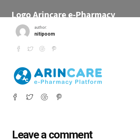
Logo Arincare e-Pharmacy
transpalent-01
author:
nitipoom
Logo Arincare e-Pharmacy transpalent-01
Leave a comment