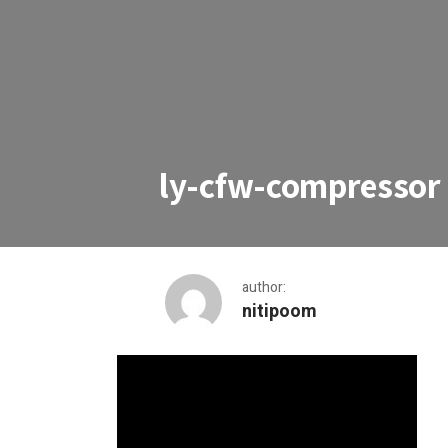
ly-cfw-compressor
author:
nitipoom
ly-cfw-compressor