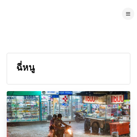
ฉี่หนู