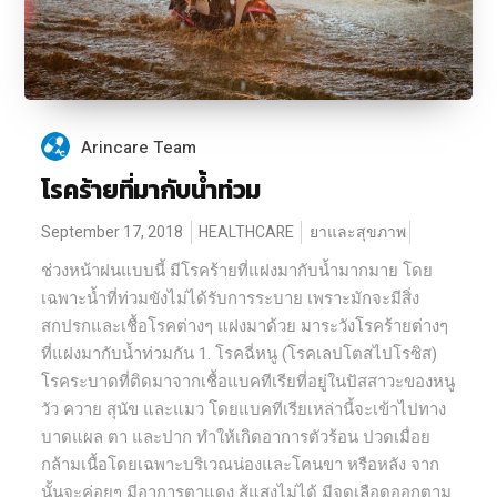
Arincare Team
โรคร้ายที่มากับน้ำท่วม
September 17, 2018
HEALTHCARE
ยาและสุขภาพ
ช่วงหน้าฝนแบบนี้ มีโรคร้ายที่แฝงมากับน้ำมากมาย โดย
เฉพาะน้ำที่ท่วมขังไม่ได้รับการระบาย เพราะมักจะมีสิ่ง
สกปรกและเชื้อโรคต่างๆ แฝงมาด้วย มาระวังโรคร้ายต่างๆ
ที่แฝงมากับน้ำท่วมกัน 1. โรคฉี่หนู (โรคเลปโตสไปโรซิส)
โรคระบาดที่ติดมาจากเชื้อแบคทีเรียที่อยู่ในปัสสาวะของหนู
วัว ควาย สุนัข และแมว โดยแบคทีเรียเหล่านี้จะเข้าไปทาง
บาดแผล ตา และปาก ทำให้เกิดอาการตัวร้อน ปวดเมื่อย
กล้ามเนื้อโดยเฉพาะบริเวณน่องและโคนขา หรือหลัง จาก
นั้นจะค่อยๆ มีอาการตาแดง สู้แสงไม่ได้ มีจุดเลือดออกตาม