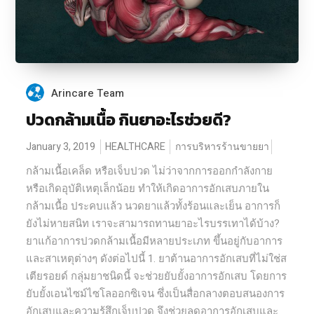
Arincare Team
ปวดกล้ามเนื้อ กินยาอะไรช่วยดี?
January 3, 2019
HEALTHCARE
การบริหารร้านขายยา
กล้ามเนื้อเคล็ด หรือเจ็บปวด ไม่ว่าจากการออกกำลังกาย
หรือเกิดอุบัติเหตุเล็กน้อย ทำให้เกิดอาการอักเสบภายใน
กล้ามเนื้อ ประคบแล้ว นวดยาแล้วทั้งร้อนและเย็น อาการก็
ยังไม่หายสนิท เราจะสามารถทานยาอะไรบรรเทาได้บ้าง?
ยาแก้อาการปวดกล้ามเนื้อมีหลายประเภท ขึ้นอยู่กับอาการ
และสาเหตุต่างๆ ดังต่อไปนี้ 1. ยาต้านอาการอักเสบที่ไม่ใช่ส
เตียรอยด์ กลุ่มยาชนิดนี้ จะช่วยยับยั้งอาการอักเสบ โดยการ
ยับยั้งเอนไซม์ไซโลออกซิเจน ซึ่งเป็นสื่อกลางตอบสนองการ
อักเสบและความรู้สึกเจ็บปวด จึงช่วยลดอาการอักเสบและ