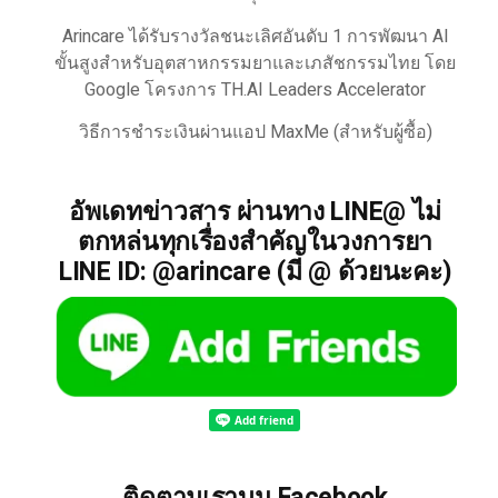
Arincare ได้รับรางวัลชนะเลิศอันดับ 1 การพัฒนา AI
ขั้นสูงสำหรับอุตสาหกรรมยาและเภสัชกรรมไทย โดย
Google โครงการ TH.AI Leaders Accelerator
วิธีการชำระเงินผ่านแอป MaxMe (สำหรับผู้ซื้อ)
อัพเดทข่าวสาร ผ่านทาง LINE@ ไม่
ตกหล่นทุกเรื่องสำคัญในวงการยา
LINE ID: @arincare (มี @ ด้วยนะคะ)
ติดตามเราบน Facebook