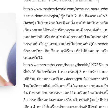
June 27, 2016
HEALTHCARE
ยาและสุขภาพ
http://www.mathcadworld.com/acne-no-more-whe
see-a-dermatologist/ รู้หรือไม่?…สิวเกิดจากอะไร? 
(Acne) เป็นโรคผิวหนังชนิดหนึ่ง พบได้บ่อยในช่วงวัยร
เกิดจากเซลล์ผิวหนังบริเวณรูขุมขนมีการแบ่งตัว แล
ลอกผิดปกติ หรือต่อมไขมันมีการหลั่งไขมันมาก ทำใ
การอุดตันในรูขุมขน จนเกิดเป็นสิวอุดตัน (Comedone
ถ้าหากมีการติดเชื้อแบคทีเรียจะทำให้สิวอักเสบ หรือ
หนองขึ้นได้
http://women.mthai.com/beauty/health/19735.html 
ที่ทำให้เกิดสิวขึ้นมา 1. กรรมพันธุ์ 2. การสร้าง และ
เปลี่ยนแปลงของฮอร์โมน Androgen ในร่างกาย ทำใ
ไขมันมีการผลิตไขมันมากขึ้น โดยเฉพาะกลุ่มคนวั
14 ปี จะพบสิวมาก เพราะฮอร์โมนเริ่มสร้างในช่วงนี้
3. การเปลี่ยนแปลงของฮอร์โมนในช่วงที่ผู้หญิงมีปร
เดือน 4. การใช้เครื่องสำอางบางอย่างที่มีไขมันสูง เ