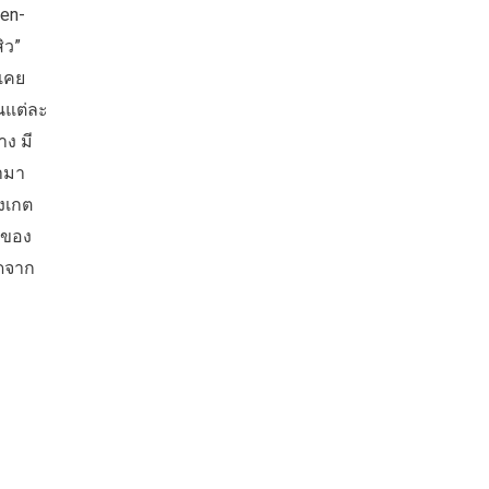
een-
ิว”
าเคย
้นแต่ละ
าง มี
รามา
งเกต
 ของ
ิดจาก