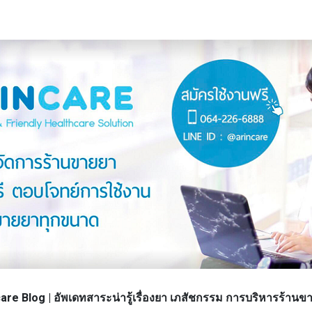
re Blog | อัพเดทสาระน่ารู้เรื่องยา เภสัชกรรม การบริหารร้า