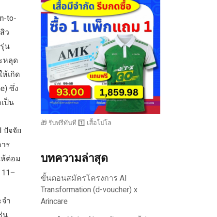
n-to-
สิว
ุ่น
ะหลุด
ห้เกิด
) ซึ่ง
เป็น
🎁 รับฟรีทันที 1️⃣ เสื้อโปโล
ปัจจัย
การ
บทความล่าสุด
ห้ต่อม
ย 11–
ขั้นตอนสมัครโครงการ AI
Transformation (d-voucher) x
ะจำ
Arincare
ช่น