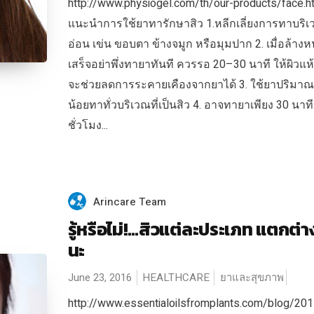
http://www.physiogel.com/th/our-products/face.ht
แนะนำการใช้ยาทารักษาสิว 1.หลีกเลี่ยงการทาบริเว
อ่อน เข่น ขอบตา ข้างจมูก หรือมุมปาก 2. เมื่อล้างห
เสร็จอย่าพึ่งทายาทันที ควรรอ 20–30 นาที ให้ผิวแห
จะช่วยลดการระคายเคืองจากยาได้ 3. ใช้ยาปริมาณ
น้อยทาทั่วบริเวณที่เป็นสิว 4. อาจทายาเพียง 30 นาที
ชั่วโมง...
Arincare Team
รู้หรือไม่!…สิวแต่ละประเภท แตกต่า
นะ
June 23, 2016
HEALTHCARE
ยาและสุขภาพ
http://www.essentialoilsfromplants.com/blog/201