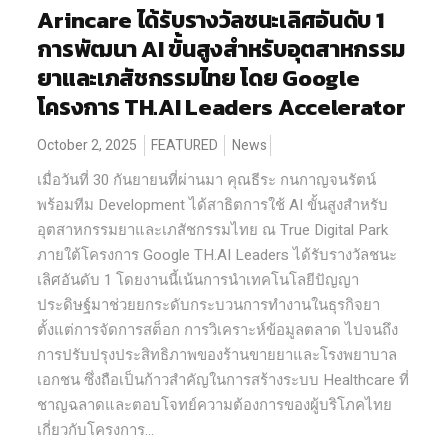
Arincare ได้รับรางวัลชนะเลิศอันดับ 1
การพัฒนา AI ขั้นสูงสำหรับอุตสาหกรรม
ยาและเภสัชกรรมไทย โดย Google
โครงการ TH.AI Leaders Accelerator
October 2, 2025
FEATURED
News
เมื่อวันที่ 30 กันยายนที่ผ่านมา คุณธีระ กนกาญจนรัตน์
พร้อมทีม Development ได้สาธิตการใช้ AI ขั้นสูงสำหรับ
อุตสาหกรรมยาและเภสัชกรรมไทย ณ True Digital Park
ภายใต้โครงการ Google TH.AI Leaders ได้รับรางวัลชนะ
เลิศอันดับ 1 โดยงานนี้เน้นการนำเทคโนโลยีปัญญา
ประดิษฐ์มาช่วยยกระดับกระบวนการทำงานในธุรกิจยา
ตั้งแต่การจัดการสต็อก การวิเคราะห์ข้อมูลตลาด ไปจนถึง
การปรับปรุงประสิทธิภาพของร้านขายยาและโรงพยาบาล
เอกชน ซึ่งถือเป็นก้าวสำคัญในการสร้างระบบ Healthcare ที่
ชาญฉลาดและตอบโจทย์ความต้องการของผู้บริโภคไทย
เกี่ยวกับโครงการ...