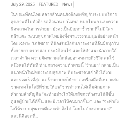
July 29, 2025
FEATURED
News
ในขณะที่คนไทยหลายล้านคนยังต้องเผชิญกับระบบบริการ
สุขภาพที่ไม่ทั่วถึง รอคิวนาน ยาไม่พอ หมอไม่พอ และความ
ผิดพลาดในการจ่ายยา ยังคงเป็นปัญหาซ้ำซากที่ไม่มีใคร
กล้าแตะ ระบบสุขภาพไทยยังพึ่งพาแรงงานมนุษย์อย่างหนัก
โดยเฉพาะ “เภสัชกร” ที่ต้องรับมือกับภาระงานที่ล้นมือทุกวัน
ทั้งจ่ายยา ตรวจสอบประวัติคนไข้ และให้คำแนะนำภายใต้
เวลาจำกัด ความผิดพลาดเล็กน้อยอาจหมายถึงชีวิตคนไข้
หนึ่งคนได้ทันที ท่ามกลางความท้าทายนี้ “ร้านยา” กลายเป็น
แนวหน้าใหม่ของระบบสุขภาพ ที่ประชาชนเข้าถึงได้ง่าย
และรวดเร็วที่สุด แต่ร้านยาเองก็ยังขาดเครื่องมือที่เหมาะสม
ขาดเทคโนโลยีที่ช่วยให้เภสัชกรทำงานได้เต็มศักยภาพ
คำถามสำคัญคือ “จะทำอย่างไรให้เภสัชกรทำงานได้ดีขึ้น
ดูแลผู้ป่วยได้ดีขึ้น และมีเวลาให้คนมากขึ้น?” และ “จะทำยัง
ไงให้ระบบสุขภาพดีและเข้าถึงได้ โดยไม่ต้องจ่ายแพง?”
และนี่คือจุดที่...