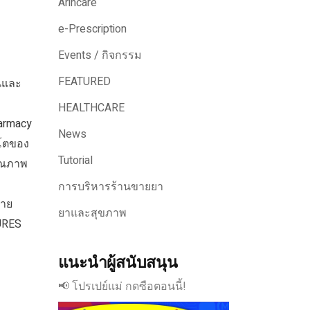
Arincare
e-Prescription
Events / กิจกรรม
FEATURED
นและ
HEALTHCARE
armacy
News
บโตของ
Tutorial
คุณภาพ
การบริหารร้านขายยา
ราย
ยาและสุขภาพ
URES
แนะนำผู้สนับสนุน
📢 โปรเปย์แม่ กดซือตอนนี้!