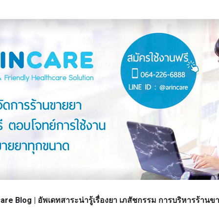
re Blog | อัพเดทสาระน่ารู้เรื่องยา เภสัชกรรม การบริหารร้า