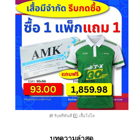
🎁 รับฟรีทันที 1️⃣ เสื้อโปโล
บทความล่าสุด