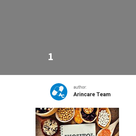
1
author:
Arincare Team
1