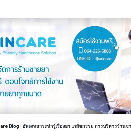
re Blog | อัพเดทสาระน่ารู้เรื่องยา เภสัชกรรม การบริหารร้า