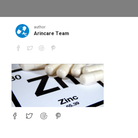
1
author:
Arincare Team
1