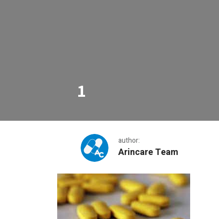
1
author:
Arincare Team
1