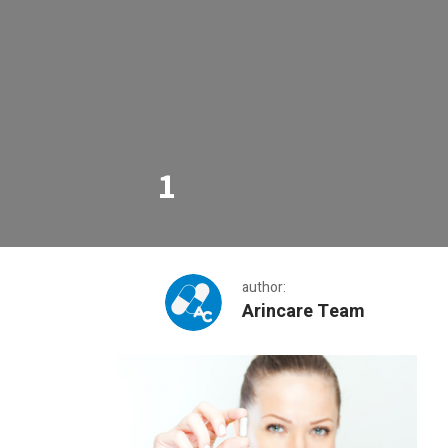
1
author:
Arincare Team
1